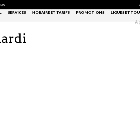
335
L
SERVICES
HORAIRE ET TARIFS
PROMOTIONS
LIGUES ET TO
À 
mardi