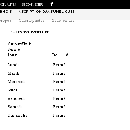
S
ACTUALITÉS
SE CONNECTER
U
URNOIS
INSCRIPTION DANS UNE LIGUES
I
V
E
propos
Galerie photos
Nous joindre
Z
-
N
HEURES D'OUVERTURE
O
U
S
Aujourd'hui:
S
Fermé
U
R
Jour
De
À
F
A
Lundi
Fermé
C
E
B
Mardi
Fermé
O
O
Mercredi
Fermé
K
Jeudi
Fermé
Vendredi
Fermé
Samedi
Fermé
Dimanche
Fermé