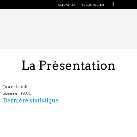
S
ACTUALITÉS
SE CONNECTER
U
I
V
E
Z
-
N
O
U
S
S
U
R
La Présentation
F
A
C
E
B
O
O
Jour :
Lundi
K
Heure :
19:00
Dernière statistique