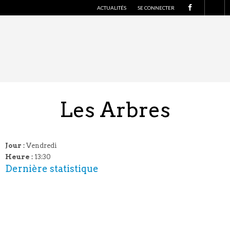
S
ACTUALITÉS
SE CONNECTER
U
I
V
E
Z
-
N
O
U
S
S
U
R
Les Arbres
F
A
C
E
B
O
O
Jour :
Vendredi
K
Heure :
13
:30
Dernière statistique