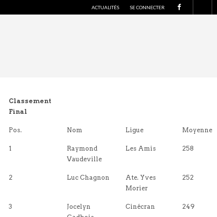
S
ACTUALITÉS
SE CONNECTER
U
I
V
E
Z
-
N
O
U
S
S
U
R
F
Classement
A
C
Final
E
B
O
Pos.
Nom
Ligue
Moyenne
O
K
1
Raymond
Les Amis
258
Vaudeville
2
Luc Chagnon
Ate. Yves
252
Morier
3
Jocelyn
Cinécran
249