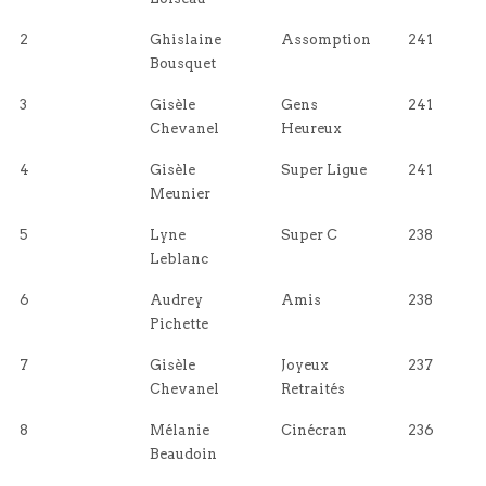
2
Ghislaine
Assomption
241
Bousquet
3
Gisèle
Gens
241
Chevanel
Heureux
4
Gisèle
Super Ligue
241
Meunier
5
Lyne
Super C
238
Leblanc
6
Audrey
Amis
238
Pichette
7
Gisèle
Joyeux
237
Chevanel
Retraités
8
Mélanie
Cinécran
236
Beaudoin